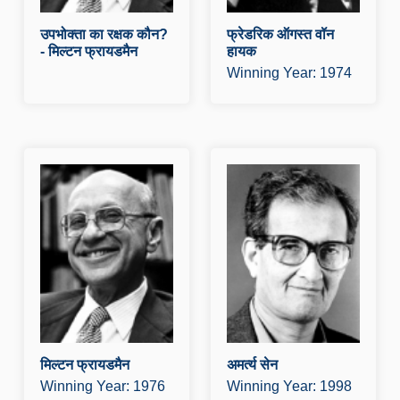
उपभोक्ता का रक्षक कौन?
फ्रेडरिक ऑगस्त वॉन
- मिल्टन फ्रायडमैन
हायक
Winning Year: 1974
मिल्टन फ्रायडमैन
अ
प्रस्तुति व्याख्यान डाउनलोड क
प
रे पुरस्कार व्याख्यान डाउनलोड
र
करें आज़ादी.मी पर मिल्टन
क
फ्रायडमैन के लेख पढ़ने के लिए
औ
यहाँ क्लिक करें.
और पढ़े
मिल्टन फ्रायडमैन
अमर्त्य सेन
Winning Year: 1976
Winning Year: 1998