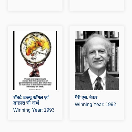
रॉबर्ट डब्ल्यू फॉगल एवं
ग
डगलस सी नार्थ
प
प्रस्तुति व्याख्यान डाउनलोड क
र
रे पुरस्कार व्याख्यान डाउनलोड
क
करें
औ
और पढ़े
रॉबर्ट डब्ल्यू फॉगल एवं
गैरी एस. बेकर
डगलस सी नार्थ
Winning Year: 1992
Winning Year: 1993