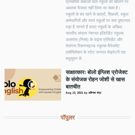
प्राथमिक कक्षाओं वाले स्कूलों को खोलने पर
अबतक फैसला नहीं लिया जा सका है।
स्कूलों के बंद रहने से छात्रों, शिक्षकों, स्कूल
कर्मचारियों और स्वयं स्कूलों पर क्या दुष्प्रभाव
पड़ा है जानते हैं बजट स्कूलों के अखिल
भारतीय संगठन नेशनल इंडिपेंडेंट स्कूल्स
अलायंस (निसा) के वाइस प्रेसिडेंट और
तेलंगना रिकगनाइज्ड स्कूल्स मैनेजमेंट
एसोसियेशन के स्टेट जनरल सेक्रेटरी एस.
मधुसूदन से..
साक्षात्कारः बोलो इंग्लिश प्रोजेक्ट
के संयोजक रोहन जोशी से खास
बातचीत
Aug 13, 2021
by
अविनाश चंद्र
पॉपुलर