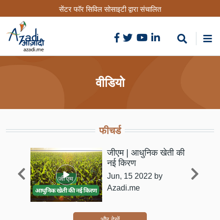
Skip
सेंटर फॉर सिविल सोसाइटी द्वारा संचालित
to
main
content
वीडियो
फीचर्ड
जीएम | आधुनिक खेती की
नई किरण
ntre
Jun, 15 2022
by
Azadi.me
और देखें