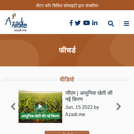
Skip
सेंटर फॉर सिविल सोसाइटी द्वारा संचालित
to
main
content
फीचर्ड
वीडियो
ारी:
जीएम | आधुनिक खेती की
क
नई किरण
Jun, 15 2022
by
entre
Azadi.me